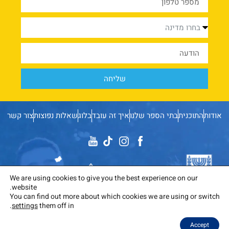
שליחה
אודות
התוכנית
בתי הספר שלנו
איך זה עובד
בלוג
שאלות נפוצות
צור קשר
We are using cookies to give you the best experience on our
website.
You can find out more about which cookies we are using or switch
.
settings
them off in
The Naale Elite Academy program is jointly funded by the
Israeli Ministry of Education and the Jewish Agency.
Accept