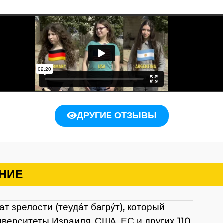
ДРУГИЕ ОТЗЫВЫ
НИЕ
 зрелости (теуда́т багру́т), который
иверситеты Израиля, США, ЕС и других 110