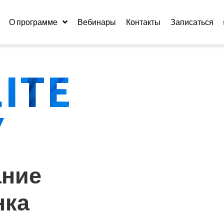
О программе
Вебинары
Контакты
Записаться
LITE
Y
ание
нка