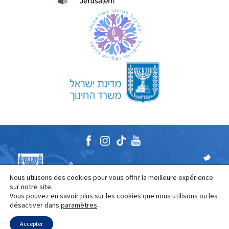
Nous utilisons des cookies pour vous offrir la meilleure expérience
sur notre site.
Vous pouvez en savoir plus sur les cookies que nous utilisons ou les
désactiver dans
paramètres
.
The Naale Elite Academy program is jointly funded by the
Israeli Ministry of Education and the Jewish Agency.
Accepter