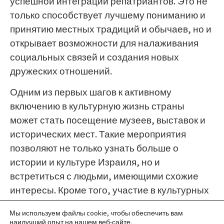
успешной интеграции репатриантов. Это не
только способствует лучшему пониманию и
принятию местных традиций и обычаев, но и
открывает возможности для налаживания
социальных связей и создания новых
дружеских отношений.
Одним из первых шагов к активному
включению в культурную жизнь страны
может стать посещение музеев, выставок и
исторических мест. Такие мероприятия
позволяют не только узнать больше о
истории и культуре Израиля, но и
встретиться с людьми, имеющими схожие
интересы. Кроме того, участие в культурных
фестивалях, концертах и театральных
Мы используем файлы cookie, чтобы обеспечить вам
постановках способствует погружению в
наилучший опыт на нашем веб-сайте.