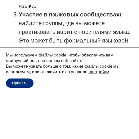
языка.
Участие в языковых сообществах:
найдите группы, где вы можете
практиковать иврит с носителями языка.
Это может быть формальный языковой
обмен или неформальные встречи.
Мы используем файлы cookie, чтобы обеспечить вам
Запись и анализ собственной речи:
наилучший опыт на нашем веб-сайте.
попробуйте записывать свои разговоры
Вы можете узнать больше о том, какие файлы cookie мы
используем, или отключить их в разделе
настройки
.
на иврите и анализировать их. Это
поможет выявить частые ошибки и
Принять
задачи для совершенствования.
Терпение и настойчивость:
изучение
нового языка требует времени и усилий.
Не расстраивайтесь из-за ошибок или
затруднений – они являются частью
процесса обучения.