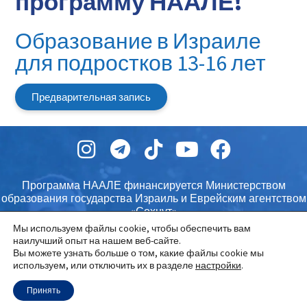
программу НААЛЕ!
Образование в Израиле
Выберите страну, в которой вы находитесь
для подростков 13-16 лет
Укажите ваши инициалы
Предварительная запись
Укажите телефон
Программа НААЛЕ финансируется Министерством
КАК ЕЩЕ С ВАМИ МОЖНО СВЯЗАТЬСЯ?
образования государства Израиль и Еврейским агентством
Вы можете указать предпочитаемый мессенджер и
«Сохнут»
свой никнейм / ссылку на чат / привязанный номер
Мы используем файлы cookie, чтобы обеспечить вам
наилучший опыт на нашем веб-сайте.
Вы можете узнать больше о том, какие файлы cookie мы
используем, или отключить их в разделе
настройки
.
Далее
Принять
Подтвердите согласие на
использование личной